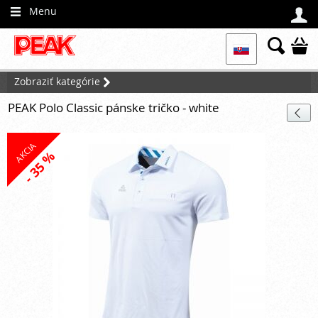
Menu




Zobraziť kategórie

PEAK Polo Classic pánske tričko - white

AKCIA
- 35 %