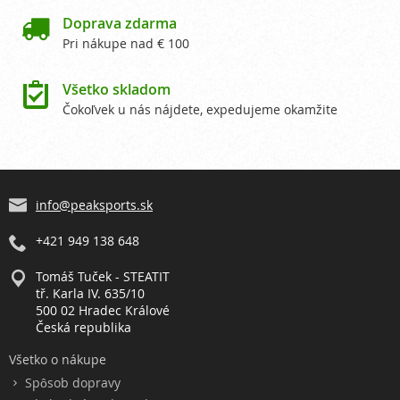

Doprava zdarma
Pri nákupe nad € 100

Všetko skladom
Čokoľvek u nás nájdete, expedujeme okamžite
info@peaksports.sk
+421 949 138 648
Tomáš Tuček - STEATIT
tř. Karla IV. 635/10
500 02 Hradec Králové
Česká republika
Všetko o nákupe
Spôsob dopravy