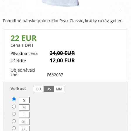
Pohodlné pánske polo tričko Peak Classic, krátky rukáv, golier.
22 EUR
Cena s DPH
34,00 EUR
Pôvodná cena
12,00 EUR
Ušetríte
Objednávací
kód:
F662087
Veľkosť
EU
US
MM
S
M
L
XL
2XL