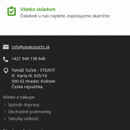

Všetko skladom
Čokoľvek u nás nájdete, expedujeme okamžite
info@peaksports.sk
+421 949 138 648
Tomáš Tuček - STEATIT
tř. Karla IV. 635/10
500 02 Hradec Králové
Česká republika
Všetko o nákupe
Spôsob dopravy
Obchodné podmienky
Tabuľky veľkostí