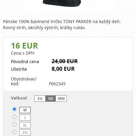
Pánske 100% bavlnené tričko TONY PARKER na každý deň.
Rovný strih, okrúhly výstrih, krátky rukáv.
16 EUR
Cena s DPH
24,00 EUR
Pôvodná cena
8,00 EUR
Ušetríte
Objednávací
kód:
F662345
Veľkosť
EU
US
MM
M
L
XL
2XL