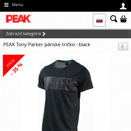
Menu




Zobraziť kategórie

PEAK Tony Parker pánske tričko - black

AKCIA
- 35 %