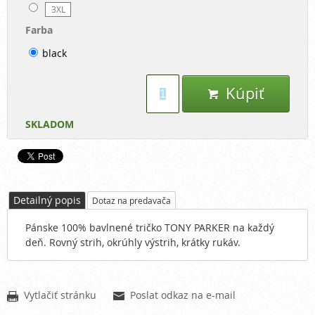
3XL
Farba
black
Kúpiť

SKLADOM
Detailný popis
Dotaz na predavača
Pánske 100% bavlnené tričko TONY PARKER na každý
deň. Rovný strih, okrúhly výstrih, krátky rukáv.
Vytlačiť stránku
Poslat odkaz na e-mail

